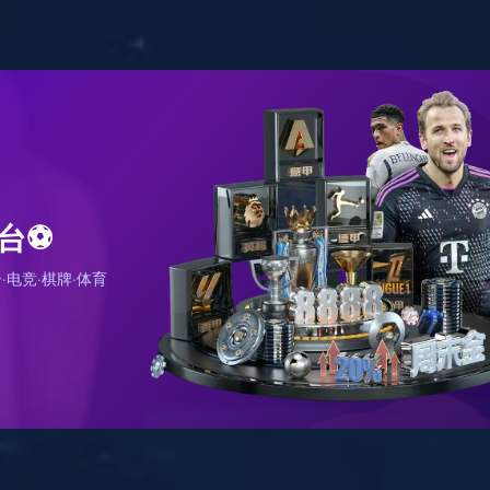
：捕捉每一
BA等顶级体育赛事。我们
分、深度赛事数据追踪及专
盛宴。