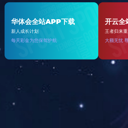
无需注册，即刻体验部分赛事高清直播
⚡