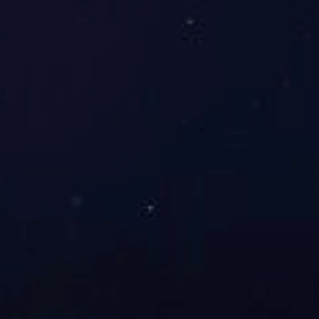
500+
230万
覆盖赛事数量
活跃球迷用户
球迷真实评价