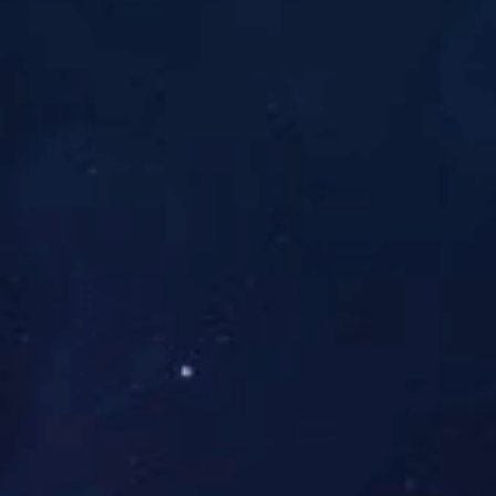
球迷社区
图、
实时聊球，与全球数百万球迷共
，数
同探讨战术，分享独家赛事预测
与见解。