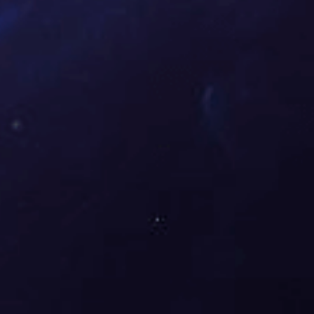
终极版
79
元/月